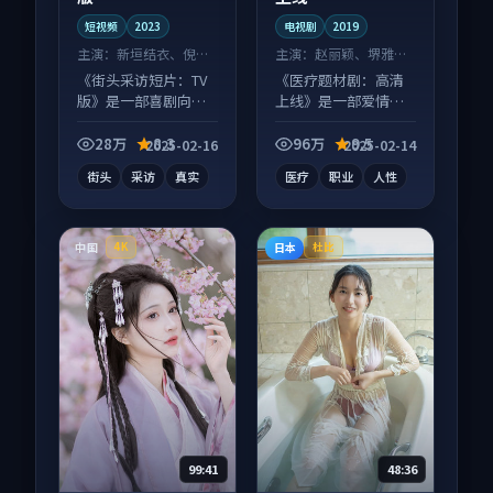
短视频
2023
电视剧
2019
主演：
新垣结衣、倪妮
主演：
赵丽颖、堺雅人
等
等
《街头采访短片：TV
《医疗题材剧：高清
版》是一部喜剧向短
上线》是一部爱情向
视频作品，画面质感
电视剧作品，人物关
在线，配乐与镜头配
系层层推进，尾声常
28万
8.3
96万
9.5
2025-02-16
2025-02-14
合度高。
有情绪落点。
街头
采访
真实
医疗
职业
人性
中国
日本
4K
杜比
99:41
48:36