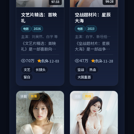
97:33
99:28
文艺片精选：首映
空战题材片：星辰
礼
大海
电影
2026
电影
2023
主演：
刘昊然、白宇 等
主演：
白宇、新垣结衣
等
《文艺片精选：首映
《空战题材片：星辰
礼》是一部喜剧向电
大海》是一部战争向
影作品，社区讨论度
电影作品，适合大屏
高，适合配弹幕观
端观看，细节更丰
70万
8.9
47万
9.2
2024-12-03
2024-11-28
看。
富。
文艺
长镜头
空战
热血
留白
大国重器
法国
法国
独播
院线