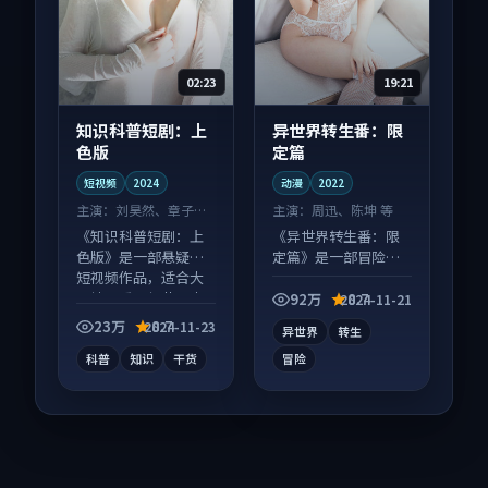
02:23
19:21
知识科普短剧：上
异世界转生番：限
色版
定篇
短视频
2024
动漫
2022
主演：
刘昊然、章子怡
主演：
周迅、陈坤 等
等
《知识科普短剧：上
《异世界转生番：限
色版》是一部悬疑向
定篇》是一部冒险向
短视频作品，适合大
动漫作品，多线叙事
屏端观看，细节更丰
并行，细节值得二刷
92万
8.7
2024-11-21
富。
回味。
23万
8.7
2024-11-23
异世界
转生
科普
知识
干货
冒险