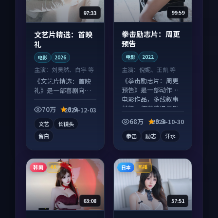
99:59
97:33
拳击励志片：周更
文艺片精选：首映
预告
礼
电影
2022
电影
2026
主演：
倪妮、王凯 等
主演：
刘昊然、白宇 等
《拳击励志片：周更
《文艺片精选：首映
预告》是一部动作向
礼》是一部喜剧向电
电影作品，多线叙事
影作品，社区讨论度
并行，细节值得二刷
高，适合配弹幕观
70万
8.9
2024-12-03
回味。
看。
68万
9.3
2024-10-30
文艺
长镜头
留白
拳击
励志
汗水
韩国
日本
4K
热播
63:08
57:51