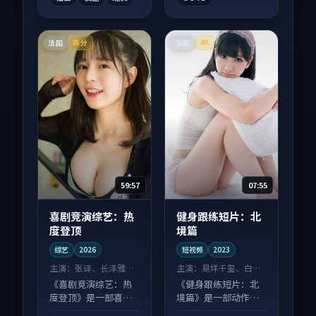
法国
英国
高分
4K
59:57
07:55
喜剧竞演综艺：热
健身跟练短片：北
度登顶
境篇
综艺
2026
短视频
2023
主演：
张译、长泽雅美
主演：
易烊千玺、白宇
等
等
《喜剧竞演综艺：热
《健身跟练短片：北
度登顶》是一部喜剧
境篇》是一部动作向
向综艺作品，适合大
短视频作品，社区讨