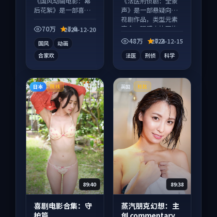
《国风动画电影：幕
《法医刑侦剧：全景
后花絮》是一部喜剧
声》是一部悬疑向电
向动漫作品，社区讨
视剧作品，类型元素
论度高，适合配弹幕
齐全，观感爽快不拖
70万
7.6
2024-12-20
观看。
沓。
48万
7.2
2024-12-15
国风
动画
合家欢
法医
刑侦
科学
日本
英国
院线
杜比
89:40
89:38
喜剧电影合集：守
蒸汽朋克幻想：主
护篇
创 commentary