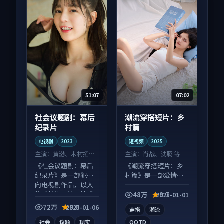
51:07
07:02
社会议题剧：幕后
潮流穿搭短片：乡
纪录片
村篇
电视剧
2023
短视频
2025
主演：
黄渤、木村拓哉
主演：
肖战、沈腾 等
等
《社会议题剧：幕后
《潮流穿搭短片：乡
纪录片》是一部犯罪
村篇》是一部爱情向
向电视剧作品，以人
短视频作品，类型元
物成长为内核，情感
素齐全，观感爽快不
48万
9.7
2025-01-01
戏份扎实。
拖沓。
72万
9.0
2025-01-06
穿搭
潮流
社会
议题
现实
OOTD