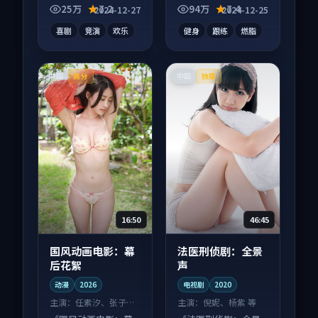
屏端观看，细节更丰
论度高，适合配弹幕
25万
7.2
94万
7.4
2024-12-27
2024-12-25
富。
观看。
喜剧
竞演
欢乐
健身
跟练
燃脂
中国
中国
高分
独播
16:50
46:45
国风动画电影：幕
法医刑侦剧：全景
后花絮
声
动漫
2026
电视剧
2020
主演：
任素汐、张子枫
主演：
倪妮、杨紫 等
等