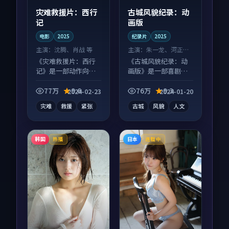
灾难救援片：西行
古城风貌纪录：动
记
画版
电影
2025
纪录片
2025
主演：
沈腾、肖战 等
主演：
朱一龙、河正宇
等
《灾难救援片：西行
《古城风貌纪录：动
记》是一部动作向电
画版》是一部喜剧向
影作品，以人物成长
纪录片作品，节奏紧
为内核，情感戏份扎
凑信息量大，适合沉
77万
9.6
76万
9.3
2024-02-23
2024-01-20
实。
浸式追看。
灾难
救援
紧张
古城
风貌
人文
韩国
日本
热播
连载中