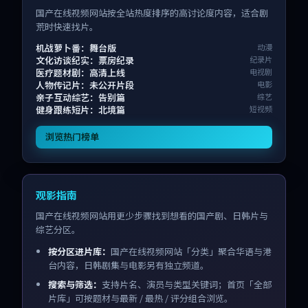
国产在线视频网站按全站热度排序的高讨论度内容，适合剧
荒时快速找片。
机战萝卜番：舞台版
动漫
文化访谈纪实：票房纪录
纪录片
医疗题材剧：高清上线
电视剧
人物传记片：未公开片段
电影
亲子互动综艺：告别篇
综艺
健身跟练短片：北境篇
短视频
浏览热门榜单
观影指南
国产在线视频网站用更少步骤找到想看的国产剧、日韩片与
综艺分区。
按分区进片库：
国产在线视频网站「分类」聚合华语与港
台内容，日韩剧集与电影另有独立频道。
搜索与筛选：
支持片名、演员与类型关键词；首页「全部
片库」可按题材与最新 / 最热 / 评分组合浏览。