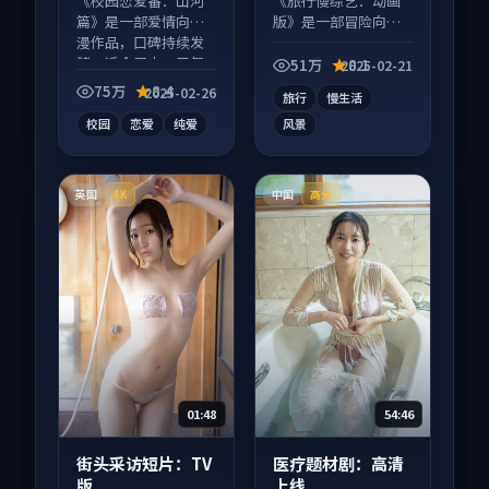
《校园恋爱番：山河
《旅行慢综艺：动画
篇》是一部爱情向动
版》是一部冒险向综
漫作品，口碑持续发
艺作品，片尾彩蛋别
酵，适合周末一口气
错过，字幕区常有惊
51万
8.1
2025-02-21
刷完。
喜。
75万
8.4
2025-02-26
旅行
慢生活
校园
恋爱
纯爱
风景
英国
中国
4K
高分
01:48
54:46
街头采访短片：TV
医疗题材剧：高清
版
上线