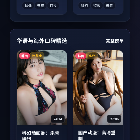
刷回味。
偶像
养成
打投
科幻
特效
未来
华语与海外口碑精选
完整榜单
韩国
韩国
连载中
高分
27:06
24:14
国产动漫：高清重
科幻动画番：杀青
制
特辑