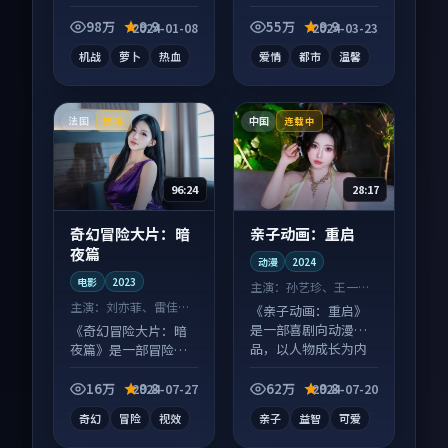
漫作品，片尾彩蛋别
错过，字幕区常有惊
98万
9.9
55万
9.9
2024-01-08
2024-03-23
喜。
机战
萝卜
热血
爱情
都市
温馨
法国
中国
热播
连载中
96:24
28:17
奇幻冒险大片：暗
亲子动画：重启
夜篇
动漫
2024
电影
2023
主演：
孙艺珍、王一博
等
主演：
刘亦菲、雷佳音
《亲子动画：重启》
等
是一部喜剧向动漫作
《奇幻冒险大片：暗
品，以人物成长为内
夜篇》是一部冒险向
核，情感戏份扎实。
电影作品，类型元素
齐全，观感爽快不拖
16万
9.8
62万
9.8
2024-07-27
2024-07-20
沓。
奇幻
冒险
视效
亲子
益智
可爱