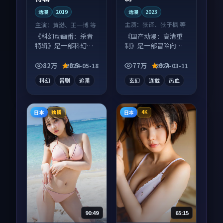
动漫
2023
动漫
2019
主演：
张译、张子枫 等
主演：
黄渤、王一博 等
《国产动漫：高清重
《科幻动画番：杀青
制》是一部冒险向动
特辑》是一部科幻向
漫作品，类型元素齐
动漫作品，类型元素
全，观感爽快不拖
齐全，观感爽快不拖
82万
8.5
77万
9.7
2024-05-18
2024-03-11
沓。
沓。
科幻
番剧
追番
玄幻
连载
热血
日本
日本
独播
4K
90:49
65:15