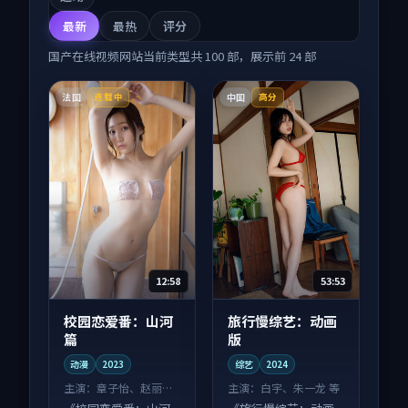
最新
最热
评分
国产在线视频网站
当前类型共
100
部，展示前
24
部
法国
中国
连载中
高分
12:58
53:53
校园恋爱番：山河
旅行慢综艺：动画
篇
版
动漫
2023
综艺
2024
主演：
章子怡、赵丽颖
主演：
白宇、朱一龙 等
等