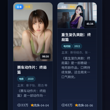
日本
英国
独播
院线
45:34
重生复仇爽剧：终
局篇
电视剧
2022
主演：
新垣结衣、张子
99:30
枫 等
《重生复仇爽剧：终
局篇》是一部悬疑向
赛车动作片：终局
电视剧作品，口碑持
篇
续发酵，适合周末一
口气刷完。
电影
2020
主演：
章子怡、周迅 等
《赛车动作片：终局
篇》是一部动作向电
影作品，类型元素齐
全，观感爽快不拖
33万
9.9
63万
9.9
2024-04-04
2024-08-06
沓。