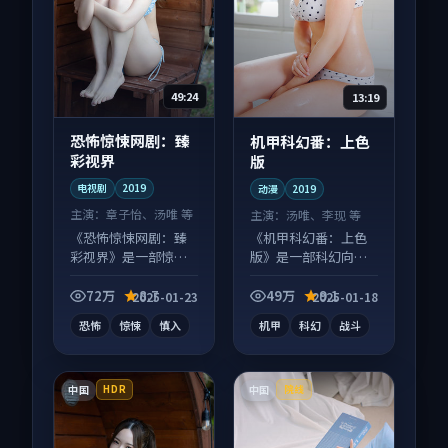
49:24
13:19
恐怖惊悚网剧：臻
机甲科幻番：上色
彩视界
版
电视剧
2019
动漫
2019
主演：
章子怡、汤唯 等
主演：
汤唯、李现 等
《恐怖惊悚网剧：臻
《机甲科幻番：上色
彩视界》是一部惊悚
版》是一部科幻向动
向电视剧作品，类型
漫作品，类型元素齐
元素齐全，观感爽快
全，观感爽快不拖
72万
8.7
49万
9.1
2025-01-23
2025-01-18
不拖沓。
沓。
恐怖
惊悚
慎入
机甲
科幻
战斗
中国
中国
HDR
院线