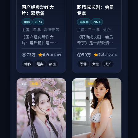
国产经典动作大
职场成长剧：会员
片：幕后篇
专享
电影
2023
电视剧
2024
主演：
陈坤、雷佳音 等
主演：
王一博、刘亦菲
等
《国产经典动作大
《职场成长剧：会员
片：幕后篇》是一部
专享》是一部爱情向
动作向电影作品，节
电视剧作品，社区讨
奏紧凑信息量大，适
论度高，适合配弹幕
73万
8.9
50万
7.4
2025-02-09
2025-02-04
合沉浸式追看。
观看。
动作
经典
热血
职场
女性
成长
美国
中国
独播
杜比