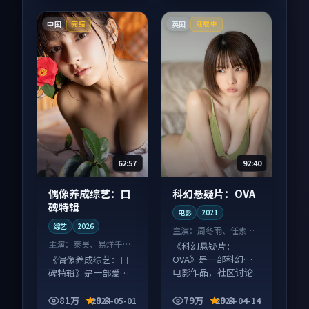
中国
英国
完结
连载中
62:57
92:40
偶像养成综艺：口
科幻悬疑片：OVA
碑特辑
电影
2021
综艺
2026
主演：
周冬雨、任素汐
等
主演：
秦昊、易烊千玺
《科幻悬疑片：
等
OVA》是一部科幻向
《偶像养成综艺：口
电影作品，社区讨论
碑特辑》是一部爱情
度高，适合配弹幕观
向综艺作品，多线叙
看。
事并行，细节值得二
81万
9.8
79万
9.8
2024-05-01
2024-04-14