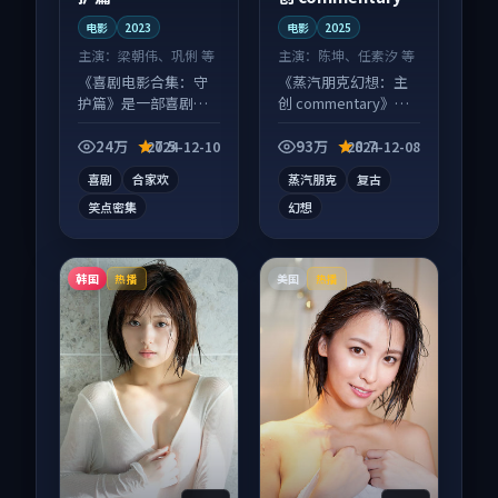
电影
2023
电影
2025
主演：
梁朝伟、巩俐 等
主演：
陈坤、任素汐 等
《喜剧电影合集：守
《蒸汽朋克幻想：主
护篇》是一部喜剧向
创 commentary》是
电影作品，社区讨论
一部科幻向电影作
度高，适合配弹幕观
品，适合大屏端观
24万
7.5
93万
8.7
2024-12-10
2024-12-08
看。
看，细节更丰富。
喜剧
合家欢
蒸汽朋克
复古
笑点密集
幻想
韩国
美国
热播
热播