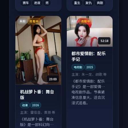
赛车
速度
燃
重生
复仇
爽剧
英国
英国
连载中
连载中
52:18
都市爱情剧：配乐
手记
电视剧
2025
主演：
朱一龙、胡歌 等
23:03
《都市爱情剧：配乐
手记》是一部爱情向
机战萝卜番：舞台
电视剧作品，节奏紧
版
凑信息量大，适合沉
浸式追看。
动漫
2026
主演：
雷佳音、黄渤 等
《机战萝卜番：舞台
版》是一部科幻向动