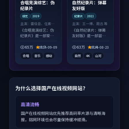
合唱竞演综艺：伪
自然纪录片：弹幕
纪录片
友好版
综艺
2019
纪录片
2021
主演：
雷佳音、任素汐
主演：
王一博、周迅 等
等
《合唱竞演综艺：伪
《自然纪录片：弹幕
纪录片》是一部爱情
友好版》是一部冒险
向综艺作品，多线叙
向纪录片作品，口碑
事并行，细节值得二
持续发酵，适合周末
65万
9.7
63万
8.4
2024-09-09
2024-08-23
刷回味。
一口气刷完。
合唱
音乐
感动
自然
4K
山河
为什么选择国产在线视频网站？
高清流畅
国产在线视频网站优先推荐高码率片源与清晰海
报，弱网环境也会尽量保持缓冲顺滑。