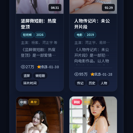
04:31
91:29
竖屏微短剧：热度
人物传记片：未公
登顶
开片段
短视频
2026
电影
2019
主演：
杨紫、河正宇 等
主演：
河正宇、易烊千
玺 等
《竖屏微短剧：热度
《人物传记片：未公
登顶》是一部爱情向
开片段》是一部犯罪
短视频作品，类型元
向电影作品，以人物
素齐全，观感爽快不
成长为内核，情感戏
27万
9.2
2025-01-30
拖沓。
份扎实。
95万
7.3
2025-01-28
竖屏
微短剧
碎片时间
传记
历史
人物
中国
韩国
高分
杜比