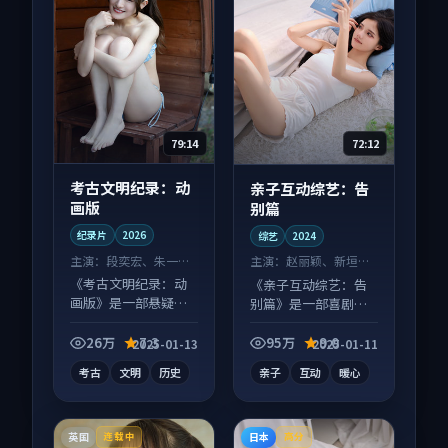
79:14
72:12
考古文明纪录：动
亲子互动综艺：告
画版
别篇
纪录片
2026
综艺
2024
主演：
段奕宏、朱一龙
主演：
赵丽颖、新垣结
等
衣 等
《考古文明纪录：动
《亲子互动综艺：告
画版》是一部悬疑向
别篇》是一部喜剧向
纪录片作品，画面质
综艺作品，社区讨论
感在线，配乐与镜头
度高，适合配弹幕观
26万
7.3
95万
9.0
2025-01-13
2025-01-11
配合度高。
看。
考古
文明
历史
亲子
互动
暖心
英国
日本
连载中
高分